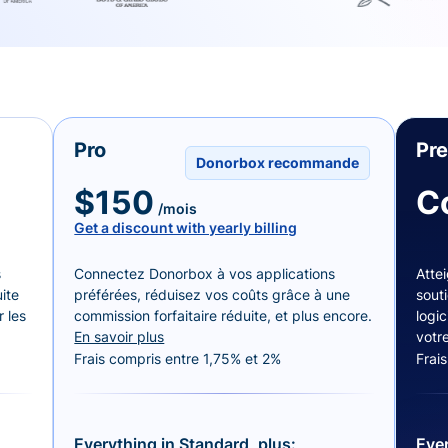
Pro
Pr
Donorbox recommande
$150
C
/mois
Get a discount with yearly billing
s
Connectez Donorbox à vos applications
Attei
ite
préférées, réduisez vos coûts grâce à une
sout
 les
commission forfaitaire réduite, et plus encore.
logic
En savoir plus
votr
Frais compris entre 1,75% et 2%
Frai
Everything in Standard, plus:
Ever