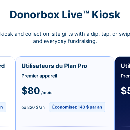
Donorbox Live™ Kiosk
kiosk and collect on-site gifts with a dip, tap, or swi
and everyday fundraising.
rd
Utilisateurs du Plan Pro
Uti
Premier appareil
Prem
$80
$
/mois
an
Économisez 140 $ par an
ou 820 $/an