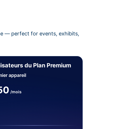
pe — perfect for events, exhibits,
lisateurs du Plan Premium
ier appareil
50
/mois