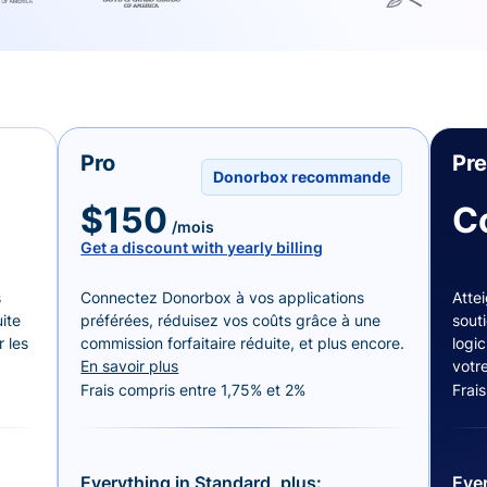
Pro
Pr
Donorbox recommande
$150
C
/mois
Get a discount with yearly billing
s
Connectez Donorbox à vos applications
Attei
ite
préférées, réduisez vos coûts grâce à une
sout
 les
commission forfaitaire réduite, et plus encore.
logic
En savoir plus
votr
Frais compris entre 1,75% et 2%
Frai
Everything in Standard, plus:
Ever