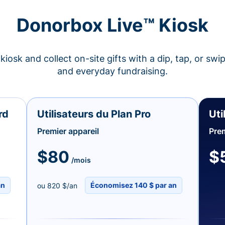
Donorbox Live™ Kiosk
kiosk and collect on-site gifts with a dip, tap, or swi
and everyday fundraising.
rd
Utilisateurs du Plan Pro
Uti
Premier appareil
Prem
$80
$
/mois
an
Économisez 140 $ par an
ou 820 $/an