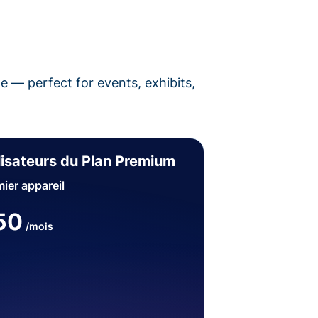
pe — perfect for events, exhibits,
lisateurs du Plan Premium
ier appareil
50
/mois