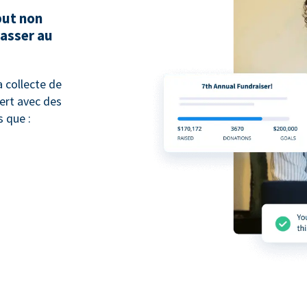
but non
passer au
 collecte de
pert avec des
 que :