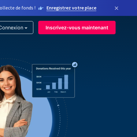
×
llecte de fonds !
Enregistrez votre place
Connexion
Inscrivez-vous maintenant