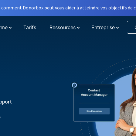
comment Donorbox peut vous aider à atteindre vos objectifs de co
orme
Tarifs
Ressources
Entreprise
pport
t
e