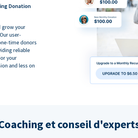
ring Donation
d grow your
Our user-
 one-time donors
iding reliable
for your
ion and less on
Coaching et conseil d'expert