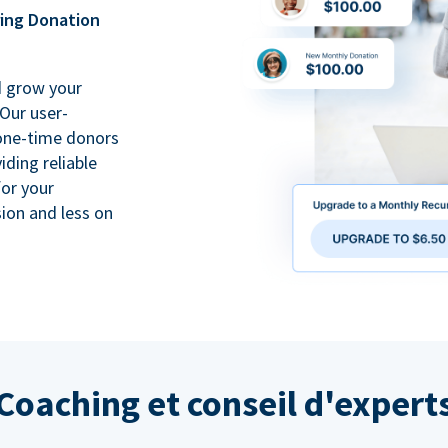
ring Donation
d grow your
Our user-
 one-time donors
iding reliable
for your
ion and less on
Coaching et conseil d'expert