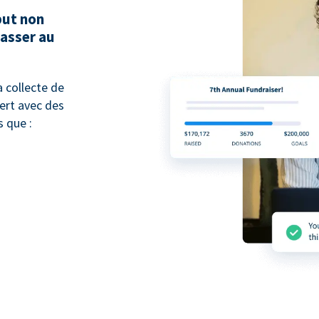
but non
passer au
 collecte de
pert avec des
 que :