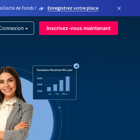
×
llecte de fonds !
Enregistrez votre place
Connexion
Inscrivez-vous maintenant