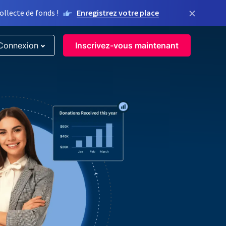
×
llecte de fonds !
Enregistrez votre place
Connexion
Inscrivez-vous maintenant