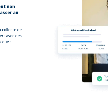
but non
passer au
 collecte de
pert avec des
 que :