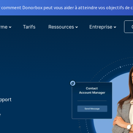
comment Donorbox peut vous aider à atteindre vos objectifs de co
orme
Tarifs
Ressources
Entreprise
pport
t
e