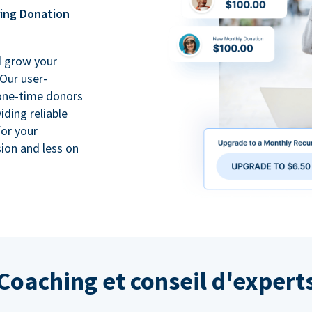
ring Donation
d grow your
Our user-
 one-time donors
iding reliable
for your
ion and less on
Coaching et conseil d'expert