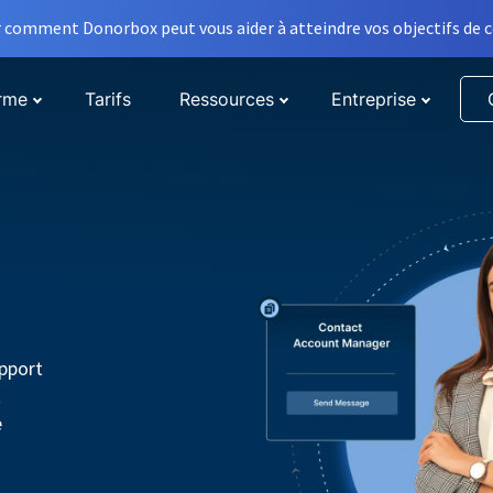
comment Donorbox peut vous aider à atteindre vos objectifs de co
orme
Tarifs
Ressources
Entreprise
pport
t
e