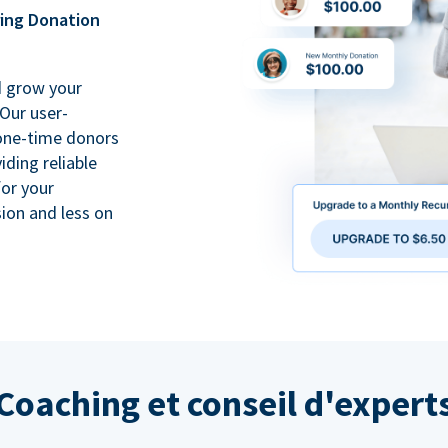
ring Donation
d grow your
Our user-
 one-time donors
iding reliable
for your
ion and less on
Coaching et conseil d'expert