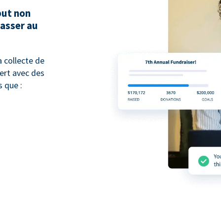
but non
passer au
 collecte de
pert avec des
 que :