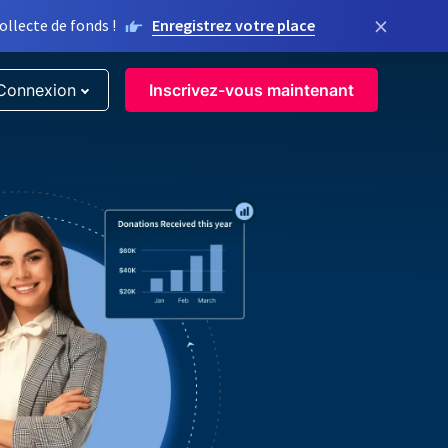
×
llecte de fonds !
Enregistrez votre place
Connexion
Inscrivez-vous maintenant