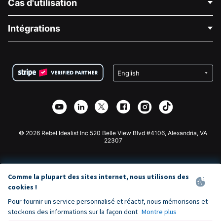
Cas d'utilisation
À propos de nous
Blog
Collecte de fonds politique
Intégrations
Carrières
Collecte de fonds médicale
FAQ
Collecte de fonds pour les associations
Plugin de don WordPress
Conditions
Collecte de fonds pour les écoles
Formulaire de don Squarespace
Confidentialité
Collecte de fonds caritative
Plugin de don Wix
Sécurité
Application de don Weebly
Partenariat d'affiliation
Application de don Webflow
Bibliothèque
Don Joomla
API Doc + Zapier
© 2026 Rebel Idealist Inc 520 Belle View Blvd #4106, Alexandria, VA
22307
Comme la plupart des sites internet, nous utilisons des
cookies !
Pour fournir un service personnalisé et réactif, nous mémorisons et
stockons des informations sur la façon dont
Montre plus