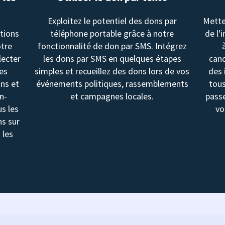
Exploitez le potentiel des dons par
Mette
utions
téléphone portable grâce à notre
de l'
otre
fonctionnalité de don par SMS. Intégrez
lecter
les dons par SMS en quelques étapes
cand
les
simples et recueillez des dons lors de vos
des 
ons et
événements politiques, rassemblements
tous
n-
et campagnes locales.
passe
us les
vo
ns sur
 les