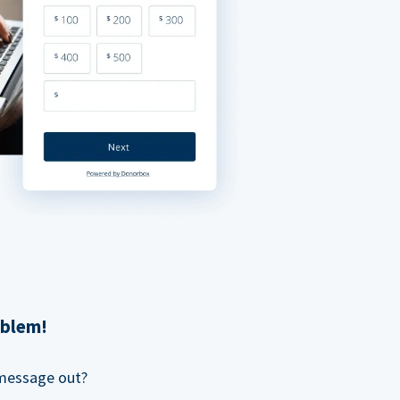
oblem!
 message out?