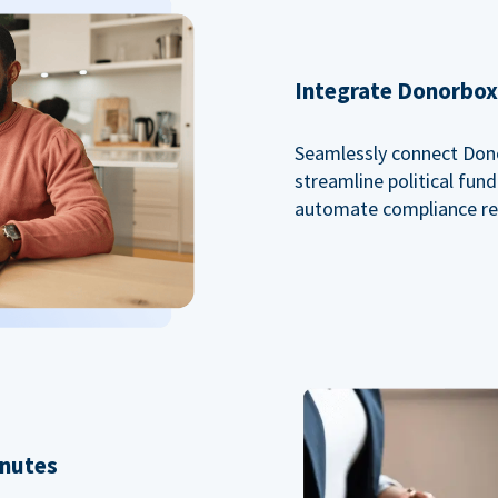
Integrate Donorbox 
Seamlessly connect Dono
streamline political fu
automate compliance re
inutes