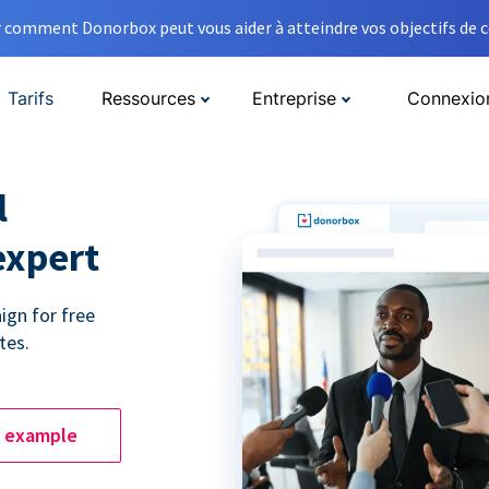
comment Donorbox peut vous aider à atteindre vos objectifs de co
Tarifs
Ressources
Entreprise
Connexio
l
expert
ign for free
tes.
e example