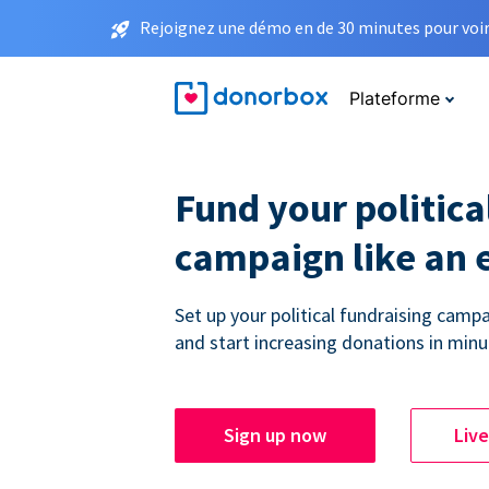
Rejoignez une démo en de 30 minutes pour voir 
Plateforme
Fund your politica
campaign like an 
Set up your political fundraising campa
and start increasing donations in minu
Sign up now
Liv