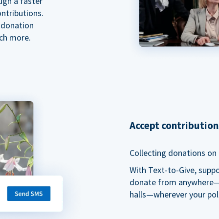
ugh a faster
ntributions.
 donation
ch more.
Accept contributio
Collecting donations on t
With Text-to-Give, supp
donate from anywhere—du
halls—wherever your pol