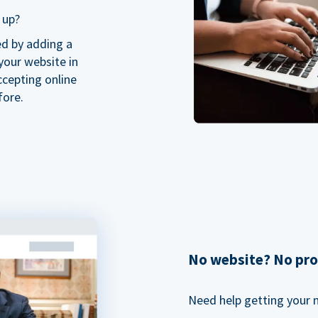
 up?
ed by adding a
our website in
ccepting online
fore.
No website? No pr
Need help getting your