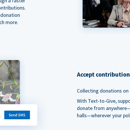
ugh a faster
ntributions.
 donation
ch more.
Accept contributio
Collecting donations on t
With Text-to-Give, supp
donate from anywhere—du
halls—wherever your pol