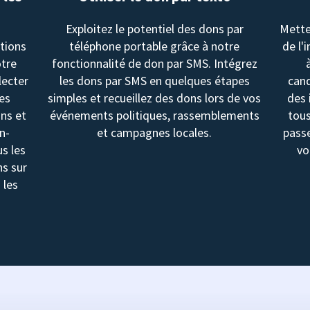
Exploitez le potentiel des dons par
Mette
utions
téléphone portable grâce à notre
de l'
otre
fonctionnalité de don par SMS. Intégrez
lecter
les dons par SMS en quelques étapes
cand
les
simples et recueillez des dons lors de vos
des 
ons et
événements politiques, rassemblements
tous
n-
et campagnes locales.
passe
us les
vo
ns sur
 les