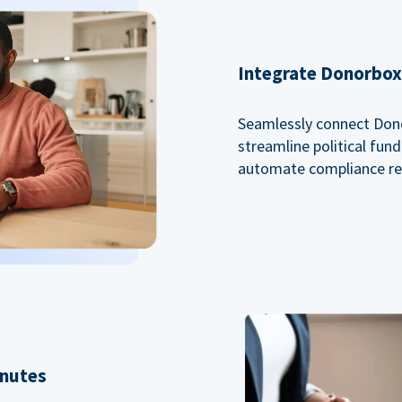
Integrate Donorbox 
Seamlessly connect Dono
streamline political fu
automate compliance re
inutes