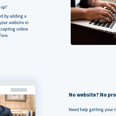
 up?
ed by adding a
our website in
ccepting online
fore.
No website? No pr
Need help getting your