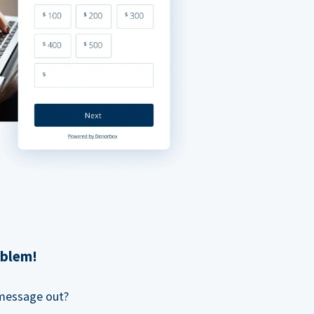
oblem!
 message out?