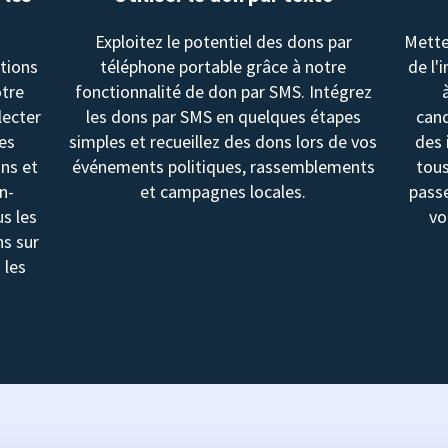
Exploitez le potentiel des dons par
Mette
utions
téléphone portable grâce à notre
de l'
otre
fonctionnalité de don par SMS. Intégrez
lecter
les dons par SMS en quelques étapes
cand
les
simples et recueillez des dons lors de vos
des 
ons et
événements politiques, rassemblements
tous
n-
et campagnes locales.
passe
us les
vo
ns sur
 les