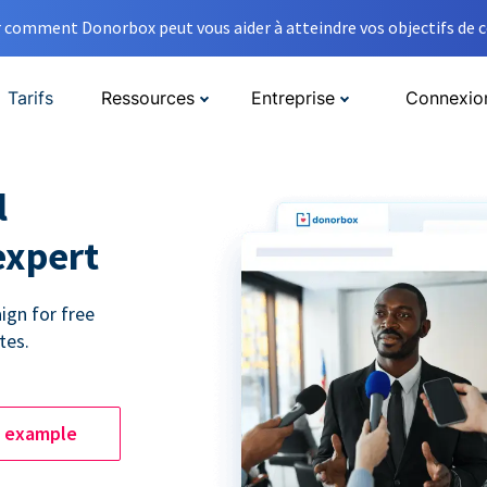
comment Donorbox peut vous aider à atteindre vos objectifs de co
Tarifs
Ressources
Entreprise
Connexio
l
expert
ign for free
tes.
e example