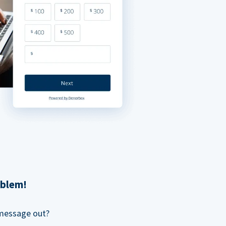
oblem!
 message out?