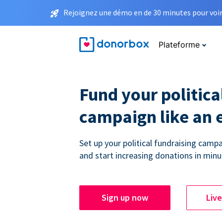
Rejoignez une démo en de 30 minutes pour voir 
Plateforme
Fund your politica
campaign like an 
Set up your political fundraising campa
and start increasing donations in minu
Sign up now
Liv