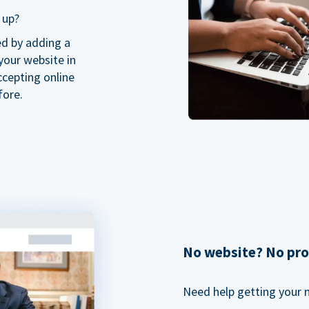
 up?
ed by adding a
our website in
ccepting online
fore.
No website? No pr
Need help getting your