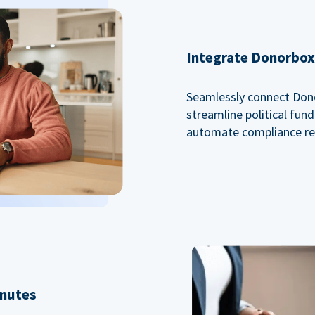
Integrate Donorbox 
Seamlessly connect Dono
streamline political fu
automate compliance re
inutes