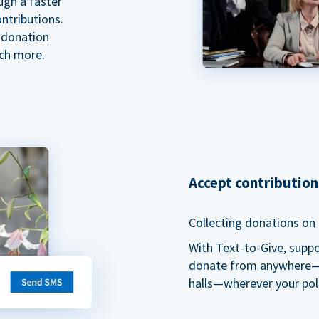
ugh a faster
ntributions.
 donation
ch more.
Accept contributio
Collecting donations on t
With Text-to-Give, supp
donate from anywhere—du
halls—wherever your pol