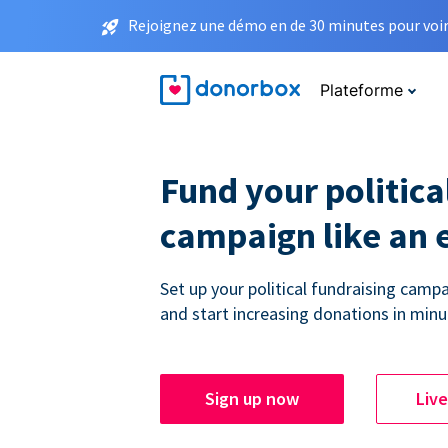
Rejoignez une démo en de 30 minutes pour voir 
Plateforme
Fund your politica
campaign like an 
Set up your political fundraising campa
and start increasing donations in minu
Sign up now
Liv