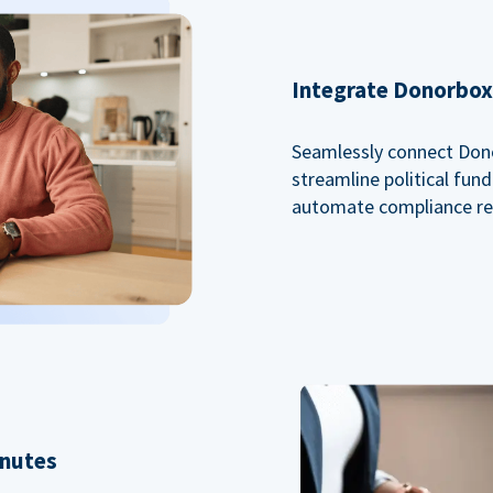
Integrate Donorbox 
Seamlessly connect Dono
streamline political fu
automate compliance re
inutes