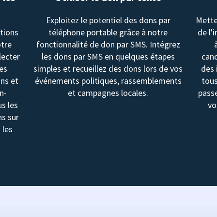
Exploitez le potentiel des dons par
Mette
utions
téléphone portable grâce à notre
de l'
otre
fonctionnalité de don par SMS. Intégrez
lecter
les dons par SMS en quelques étapes
cand
les
simples et recueillez des dons lors de vos
des 
ons et
événements politiques, rassemblements
tous
n-
et campagnes locales.
passe
us les
vo
ns sur
 les