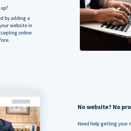
 up?
ed by adding a
our website in
ccepting online
fore.
No website? No pr
Need help getting your