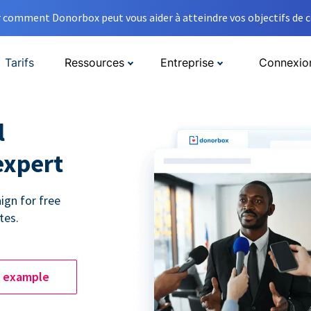
comment Donorbox peut vous aider à atteindre vos objectifs de co
Tarifs
Ressources
Entreprise
Connexio
l
expert
ign for free
tes.
e example