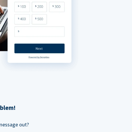
oblem!
 message out?