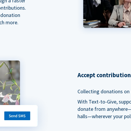
ugh a faster
ntributions.
 donation
ch more.
Accept contributio
Collecting donations on t
With Text-to-Give, supp
donate from anywhere—du
halls—wherever your pol