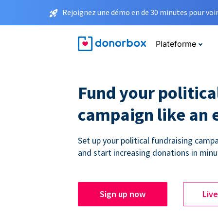
Rejoignez une démo en de 30 minutes pour voir 
Plateforme
Fund your politica
campaign like an 
Set up your political fundraising campa
and start increasing donations in minu
Sign up now
Liv