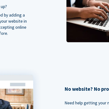
 up?
ed by adding a
our website in
ccepting online
fore.
No website? No pr
Need help getting your