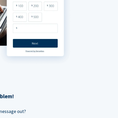
oblem!
 message out?