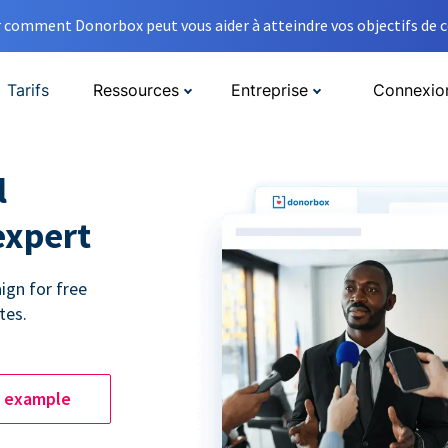
comment Donorbox peut vous aider à atteindre vos objectifs de co
Tarifs
Ressources
Entreprise
Connexio
l
expert
ign for free
tes.
e example