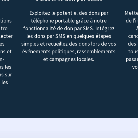
Exploitez le potentiel des dons par
Mette
utions
téléphone portable grâce à notre
de l'
otre
fonctionnalité de don par SMS. Intégrez
lecter
les dons par SMS en quelques étapes
cand
les
simples et recueillez des dons lors de vos
des 
ons et
événements politiques, rassemblements
tous
n-
et campagnes locales.
passe
us les
vo
ns sur
 les