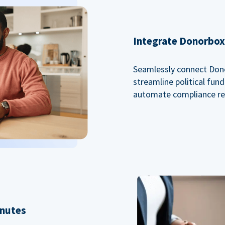
Integrate Donorbox 
Seamlessly connect Dono
streamline political fu
automate compliance re
inutes