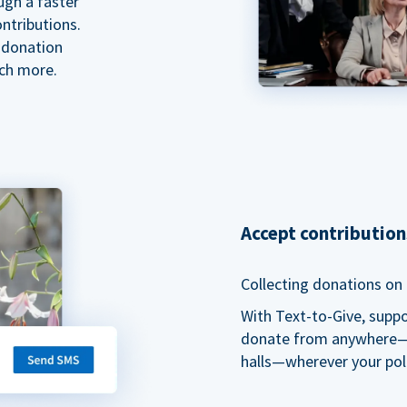
ugh a faster
ntributions.
 donation
ch more.
Accept contributio
Collecting donations on t
With Text-to-Give, supp
donate from anywhere—du
halls—wherever your pol