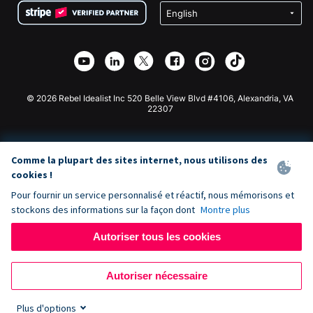
Confidentialité
Collecte de fonds caritative
Plugin de don Wix
Sécurité
Application de don Weebly
Partenariat d'affiliation
Application de don Webflow
Bibliothèque
Don Joomla
API Doc + Zapier
© 2026 Rebel Idealist Inc 520 Belle View Blvd #4106, Alexandria, VA
22307
Comme la plupart des sites internet, nous utilisons des
cookies !
Pour fournir un service personnalisé et réactif, nous mémorisons et
stockons des informations sur la façon dont
Montre plus
Autoriser tous les cookies
Autoriser nécessaire
Plus d'options