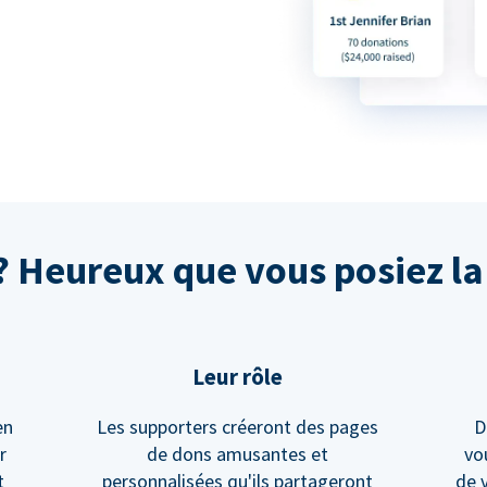
Heureux que vous posiez la 
Leur rôle
en
Les supporters créeront des pages
D
r
de dons amusantes et
vo
t
personnalisées qu'ils partageront
de 