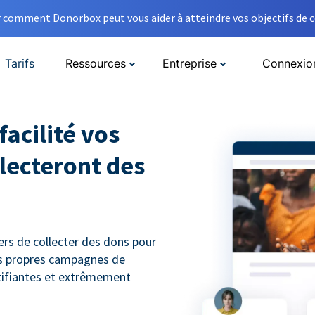
comment Donorbox peut vous aider à atteindre vos objectifs de co
Tarifs
Ressources
Entreprise
Connexio
facilité vos
lecteront des
rs de collecter des dons pour
urs propres campagnes de
tifiantes et extrêmement