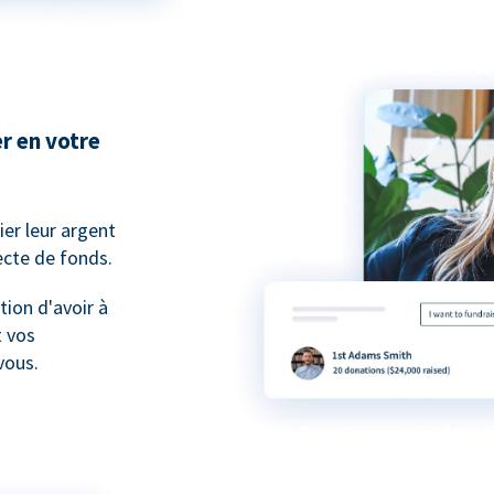
r en votre
er leur argent
lecte de fonds.
tion d'avoir à
t vos
vous.