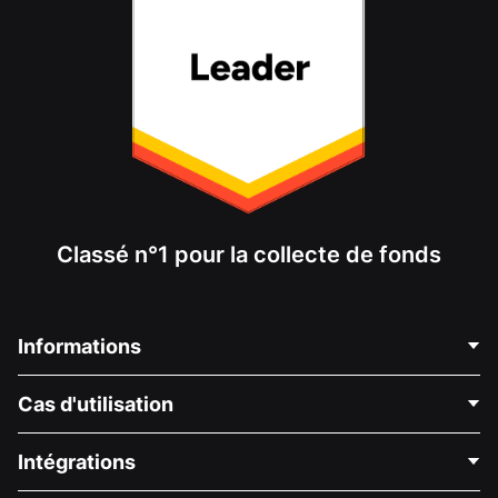
Classé n°1 pour la collecte de fonds
Informations
Contactez-nous
Cas d'utilisation
À propos de nous
Blog
Collecte de fonds politique
Intégrations
Carrières
Collecte de fonds médicale