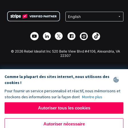
FAQ
Collecte de fonds pour les associations
Plugin de don WordPress
Conditions
Collecte de fonds pour les écoles
Formulaire de don Squarespace
Confidentialité
Collecte de fonds caritative
Plugin de don Wix
Sécurité
Application de don Weebly
Partenariat d'affiliation
Application de don Webflow
Bibliothèque
Don Joomla
API Doc + Zapier
© 2026 Rebel Idealist Inc 520 Belle View Blvd #4106, Alexandria, VA
22307
Comme la plupart des sites internet, nous utilisons des
cookies !
Pour fournir un service personnalisé et réactif, nous mémorisons et
stockons des informations sur la façon dont
Montre plus
Autoriser tous les cookies
Autoriser nécessaire