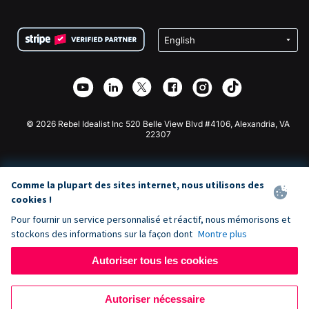
FAQ
Collecte de fonds pour les associations
Plugin de don WordPress
Conditions
Collecte de fonds pour les écoles
Formulaire de don Squarespace
Confidentialité
Collecte de fonds caritative
Plugin de don Wix
Sécurité
Application de don Weebly
Partenariat d'affiliation
Application de don Webflow
Bibliothèque
Don Joomla
API Doc + Zapier
© 2026 Rebel Idealist Inc 520 Belle View Blvd #4106, Alexandria, VA
22307
Comme la plupart des sites internet, nous utilisons des
cookies !
Pour fournir un service personnalisé et réactif, nous mémorisons et
stockons des informations sur la façon dont
Montre plus
Autoriser tous les cookies
Autoriser nécessaire