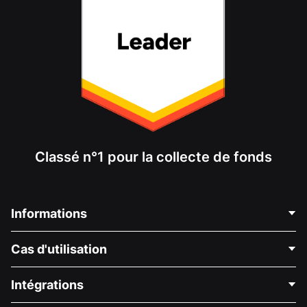
Classé n°1 pour la collecte de fonds
Informations
Contactez-nous
Cas d'utilisation
À propos de nous
Blog
Collecte de fonds politique
Intégrations
Carrières
Collecte de fonds médicale