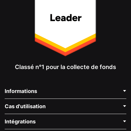
Classé n°1 pour la collecte de fonds
Informations
Contactez-nous
Cas d'utilisation
À propos de nous
Blog
Collecte de fonds politique
Intégrations
Carrières
Collecte de fonds médicale