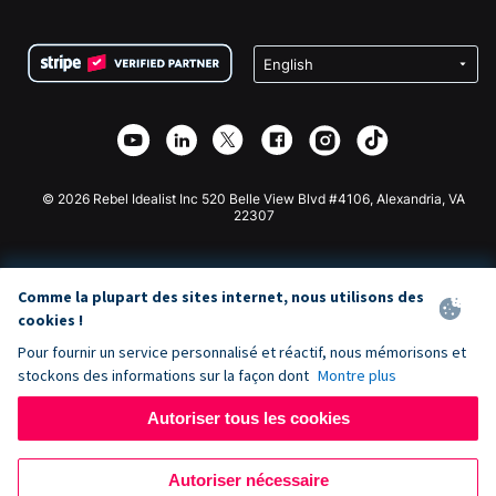
FAQ
Collecte de fonds pour les associations
Plugin de don WordPress
Conditions
Collecte de fonds pour les écoles
Formulaire de don Squarespace
Confidentialité
Collecte de fonds caritative
Plugin de don Wix
Sécurité
Application de don Weebly
Partenariat d'affiliation
Application de don Webflow
Bibliothèque
Don Joomla
API Doc + Zapier
© 2026 Rebel Idealist Inc 520 Belle View Blvd #4106, Alexandria, VA
22307
Comme la plupart des sites internet, nous utilisons des
cookies !
Pour fournir un service personnalisé et réactif, nous mémorisons et
stockons des informations sur la façon dont
Montre plus
Autoriser tous les cookies
Autoriser nécessaire