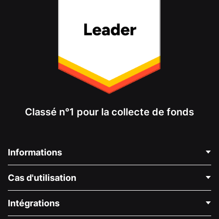
Classé n°1 pour la collecte de fonds
Informations
Contactez-nous
Cas d'utilisation
À propos de nous
Blog
Collecte de fonds politique
Intégrations
Carrières
Collecte de fonds médicale