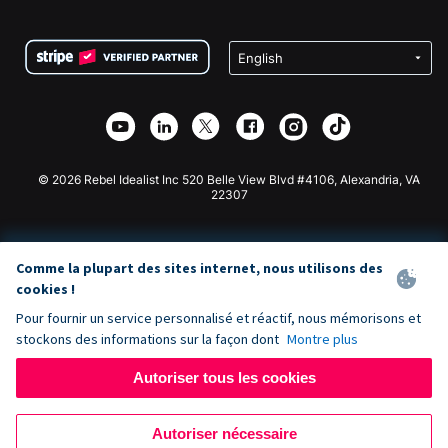
FAQ
Collecte de fonds pour les associations
Plugin de don WordPress
Conditions
Collecte de fonds pour les écoles
Formulaire de don Squarespace
Confidentialité
Collecte de fonds caritative
Plugin de don Wix
Sécurité
Application de don Weebly
Partenariat d'affiliation
Application de don Webflow
Bibliothèque
Don Joomla
API Doc + Zapier
© 2026 Rebel Idealist Inc 520 Belle View Blvd #4106, Alexandria, VA
22307
Comme la plupart des sites internet, nous utilisons des
cookies !
Pour fournir un service personnalisé et réactif, nous mémorisons et
stockons des informations sur la façon dont
Montre plus
Autoriser tous les cookies
Autoriser nécessaire