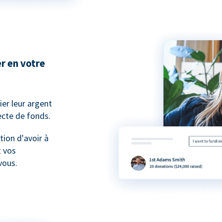
r en votre
er leur argent
lecte de fonds.
tion d'avoir à
t vos
vous.