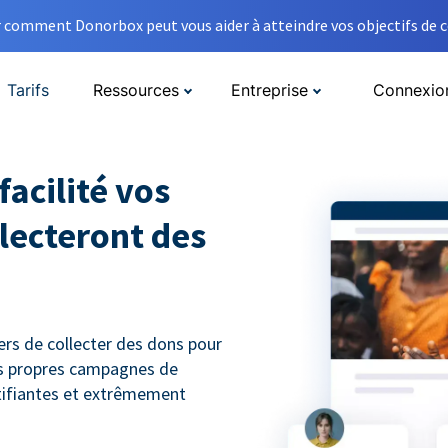
comment Donorbox peut vous aider à atteindre vos objectifs de co
Tarifs
Ressources
Entreprise
Connexio
facilité vos
lecteront des
rs de collecter des dons pour
urs propres campagnes de
tifiantes et extrêmement