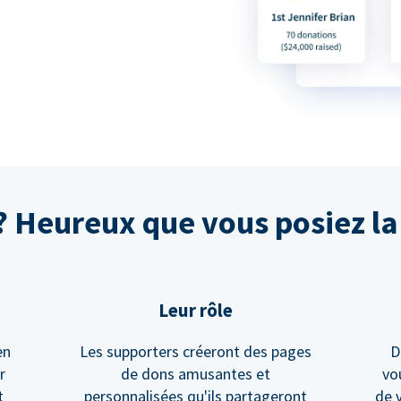
Heureux que vous posiez la 
Leur rôle
en
Les supporters créeront des pages
D
r
de dons amusantes et
vo
t
personnalisées qu'ils partageront
de 