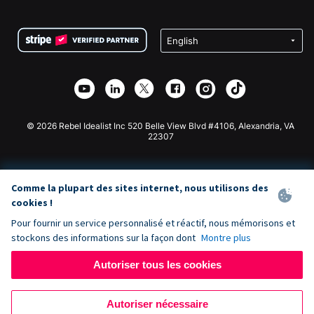
FAQ
Collecte de fonds pour les associations
Plugin de don WordPress
Conditions
Collecte de fonds pour les écoles
Formulaire de don Squarespace
Confidentialité
Collecte de fonds caritative
Plugin de don Wix
Sécurité
Application de don Weebly
Partenariat d'affiliation
Application de don Webflow
Bibliothèque
Don Joomla
API Doc + Zapier
© 2026 Rebel Idealist Inc 520 Belle View Blvd #4106, Alexandria, VA
22307
Comme la plupart des sites internet, nous utilisons des
cookies !
Pour fournir un service personnalisé et réactif, nous mémorisons et
stockons des informations sur la façon dont
Montre plus
Autoriser tous les cookies
Autoriser nécessaire