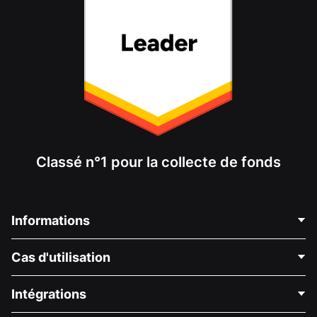
Classé n°1 pour la collecte de fonds
Informations
Contactez-nous
Cas d'utilisation
À propos de nous
Blog
Collecte de fonds politique
Intégrations
Carrières
Collecte de fonds médicale