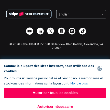
FAQ
Collecte de fonds pour les associations
Plugin de don WordPress
Conditions
Collecte de fonds pour les écoles
Formulaire de don Squarespace
Confidentialité
Collecte de fonds caritative
Plugin de don Wix
Sécurité
Application de don Weebly
Partenariat d'affiliation
Application de don Webflow
Bibliothèque
Don Joomla
API Doc + Zapier
© 2026 Rebel Idealist Inc 520 Belle View Blvd #4106, Alexandria, VA
22307
Comme la plupart des sites internet, nous utilisons des
cookies !
Pour fournir un service personnalisé et réactif, nous mémorisons et
stockons des informations sur la façon dont
Montre plus
Autoriser tous les cookies
Autoriser nécessaire