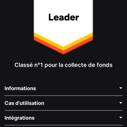
Classé n°1 pour la collecte de fonds
Informations
Contactez-nous
Cas d'utilisation
À propos de nous
Blog
Collecte de fonds politique
Intégrations
Carrières
Collecte de fonds médicale