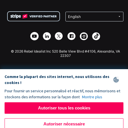
FAQ
Collecte de fonds pour les associations
Plugin de don WordPress
Conditions
Collecte de fonds pour les écoles
Formulaire de don Squarespace
Confidentialité
Collecte de fonds caritative
Plugin de don Wix
Sécurité
Application de don Weebly
Partenariat d'affiliation
Application de don Webflow
Bibliothèque
Don Joomla
API Doc + Zapier
© 2026 Rebel Idealist Inc 520 Belle View Blvd #4106, Alexandria, VA
22307
Comme la plupart des sites internet, nous utilisons des
cookies !
Pour fournir un service personnalisé et réactif, nous mémorisons et
stockons des informations sur la façon dont
Montre plus
Autoriser tous les cookies
Autoriser nécessaire