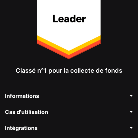
Classé n°1 pour la collecte de fonds
Informations
Contactez-nous
Cas d'utilisation
À propos de nous
Blog
Collecte de fonds politique
Intégrations
Carrières
Collecte de fonds médicale