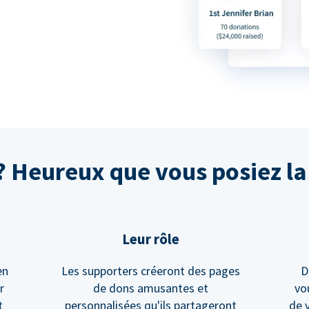
Heureux que vous posiez la 
Leur rôle
en
Les supporters créeront des pages
D
r
de dons amusantes et
vo
t
personnalisées qu'ils partageront
de 