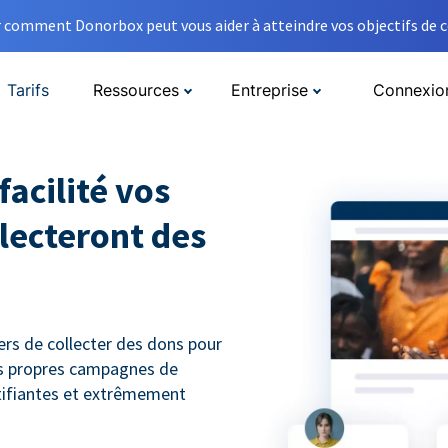
comment Donorbox peut vous aider à atteindre vos objectifs de co
Tarifs
Ressources
Entreprise
Connexio
facilité vos
lecteront des
rs de collecter des dons pour
urs propres campagnes de
tifiantes et extrêmement