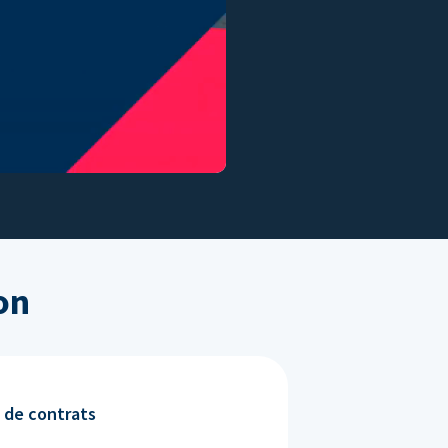
on
 de contrats