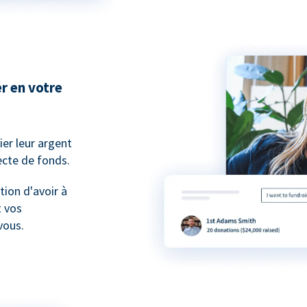
r en votre
er leur argent
lecte de fonds.
tion d'avoir à
t vos
vous.