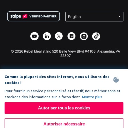
FAQ
Collecte de fonds pour les associations
Plugin de don WordPress
Conditions
Collecte de fonds pour les écoles
Formulaire de don Squarespace
Confidentialité
Collecte de fonds caritative
Plugin de don Wix
Sécurité
Application de don Weebly
Partenariat d'affiliation
Application de don Webflow
Bibliothèque
Don Joomla
API Doc + Zapier
© 2026 Rebel Idealist Inc 520 Belle View Blvd #4106, Alexandria, VA
22307
Comme la plupart des sites internet, nous utilisons des
cookies !
Pour fournir un service personnalisé et réactif, nous mémorisons et
stockons des informations sur la façon dont
Montre plus
Autoriser tous les cookies
Autoriser nécessaire