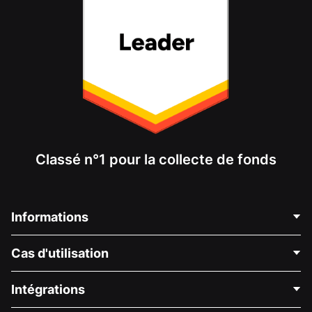
Classé n°1 pour la collecte de fonds
Informations
Contactez-nous
Cas d'utilisation
À propos de nous
Blog
Collecte de fonds politique
Intégrations
Carrières
Collecte de fonds médicale