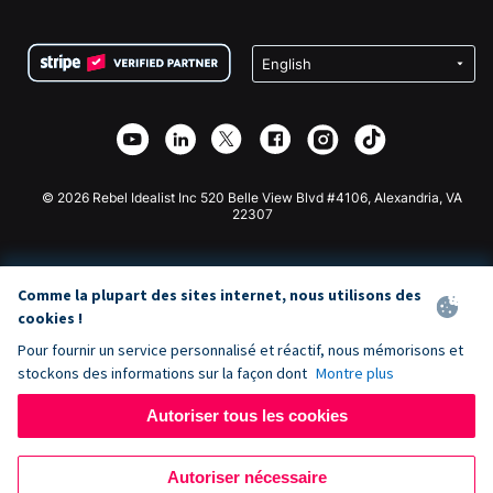
FAQ
Collecte de fonds pour les associations
Plugin de don WordPress
Conditions
Collecte de fonds pour les écoles
Formulaire de don Squarespace
Confidentialité
Collecte de fonds caritative
Plugin de don Wix
Sécurité
Application de don Weebly
Partenariat d'affiliation
Application de don Webflow
Bibliothèque
Don Joomla
API Doc + Zapier
© 2026 Rebel Idealist Inc 520 Belle View Blvd #4106, Alexandria, VA
22307
Comme la plupart des sites internet, nous utilisons des
cookies !
Pour fournir un service personnalisé et réactif, nous mémorisons et
stockons des informations sur la façon dont
Montre plus
Autoriser tous les cookies
Autoriser nécessaire