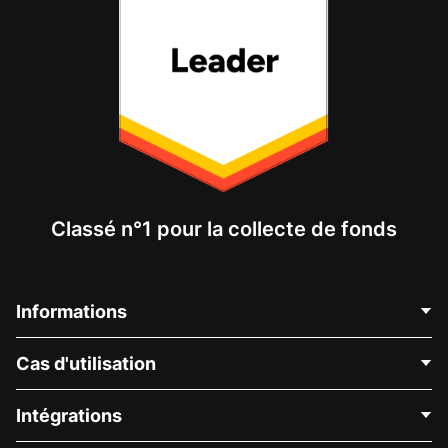
Classé n°1 pour la collecte de fonds
Informations
Contactez-nous
Cas d'utilisation
À propos de nous
Blog
Collecte de fonds politique
Intégrations
Carrières
Collecte de fonds médicale