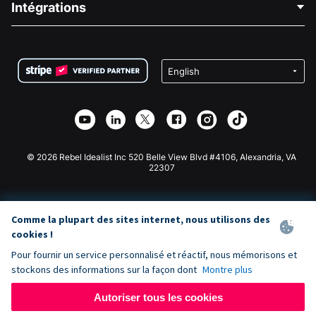
Intégrations
Carrières
Collecte de fonds médicale
FAQ
Collecte de fonds pour les associations
Plugin de don WordPress
Conditions
Collecte de fonds pour les écoles
Formulaire de don Squarespace
Confidentialité
Collecte de fonds caritative
Plugin de don Wix
Sécurité
Application de don Weebly
Partenariat d'affiliation
Application de don Webflow
Bibliothèque
Don Joomla
API Doc + Zapier
© 2026 Rebel Idealist Inc 520 Belle View Blvd #4106, Alexandria, VA
22307
Comme la plupart des sites internet, nous utilisons des
cookies !
Pour fournir un service personnalisé et réactif, nous mémorisons et
stockons des informations sur la façon dont
Montre plus
Autoriser tous les cookies