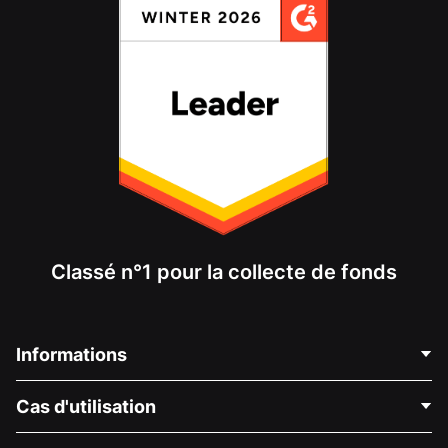
Classé n°1 pour la collecte de fonds
Informations
Contactez-nous
Cas d'utilisation
À propos de nous
Blog
Collecte de fonds politique