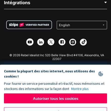
Intégrations
Carrières
Collecte de fonds médicale
FAQ
Collecte de fonds pour les associations
Plugin de don WordPress
Conditions
Collecte de fonds pour les écoles
Formulaire de don Squarespace
Confidentialité
Collecte de fonds caritative
Plugin de don Wix
Sécurité
Application de don Weebly
Partenariat d'affiliation
Application de don Webflow
Bibliothèque
Don Joomla
API Doc + Zapier
© 2026 Rebel Idealist Inc 520 Belle View Blvd #4106, Alexandria, VA
22307
Comme la plupart des sites internet, nous utilisons des
cookies !
Pour fournir un service personnalisé et réactif, nous mémorisons et
stockons des informations sur la façon dont
Montre plus
Autoriser tous les cookies