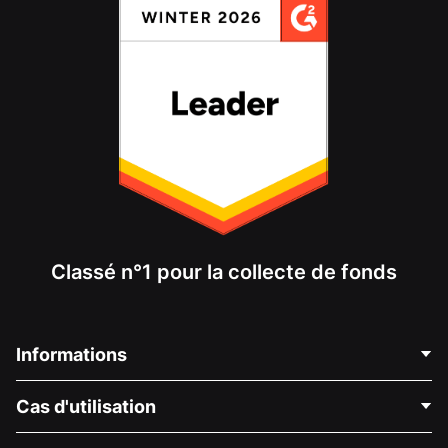
Classé n°1 pour la collecte de fonds
Informations
Contactez-nous
Cas d'utilisation
À propos de nous
Blog
Collecte de fonds politique