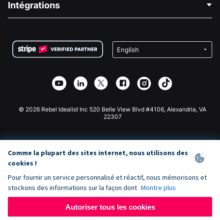
Intégrations
Carrières
Collecte de fonds médicale
FAQ
Collecte de fonds pour les associations
Plugin de don WordPress
Conditions
Collecte de fonds pour les écoles
Formulaire de don Squarespace
Confidentialité
Collecte de fonds caritative
Plugin de don Wix
Sécurité
Application de don Weebly
Partenariat d'affiliation
Application de don Webflow
Bibliothèque
Don Joomla
API Doc + Zapier
© 2026 Rebel Idealist Inc 520 Belle View Blvd #4106, Alexandria, VA
22307
Comme la plupart des sites internet, nous utilisons des
cookies !
Pour fournir un service personnalisé et réactif, nous mémorisons et
stockons des informations sur la façon dont
Montre plus
Autoriser tous les cookies