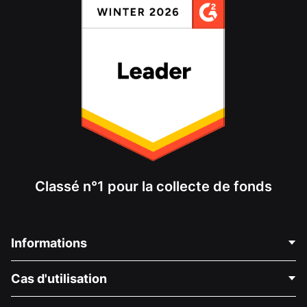
Classé n°1 pour la collecte de fonds
Informations
Contactez-nous
Cas d'utilisation
À propos de nous
Blog
Collecte de fonds politique