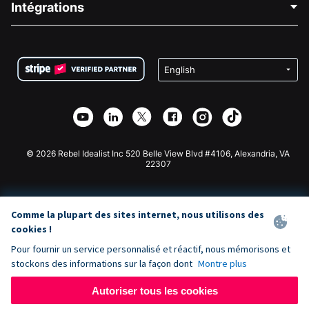
Intégrations
Carrières
Collecte de fonds médicale
FAQ
Collecte de fonds pour les associations
Plugin de don WordPress
Conditions
Collecte de fonds pour les écoles
Formulaire de don Squarespace
Confidentialité
Collecte de fonds caritative
Plugin de don Wix
Sécurité
Application de don Weebly
Partenariat d'affiliation
Application de don Webflow
Bibliothèque
Don Joomla
API Doc + Zapier
© 2026 Rebel Idealist Inc 520 Belle View Blvd #4106, Alexandria, VA
22307
Comme la plupart des sites internet, nous utilisons des
cookies !
Pour fournir un service personnalisé et réactif, nous mémorisons et
stockons des informations sur la façon dont
Montre plus
Autoriser tous les cookies