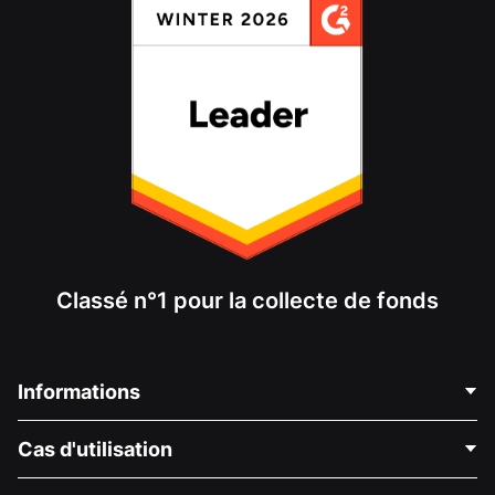
Classé n°1 pour la collecte de fonds
Informations
Contactez-nous
Cas d'utilisation
À propos de nous
Blog
Collecte de fonds politique