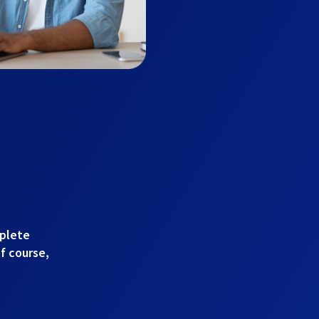
mplete
of course,