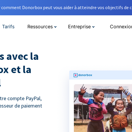
comment Donorbox peut vous aider à atteindre vos objectifs de co
Tarifs
Ressources
Entreprise
Connexio
s avec la
ox et la
l
tre compte PayPal,
cesseur de paiement