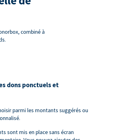
elle de
Donorbox, combiné à
ds.
les dons ponctuels et
hoisir parmi les montants suggérés ou
onnalisé.
ts sont mis en place sans écran
mentaire. Vous pouvez ajouter des