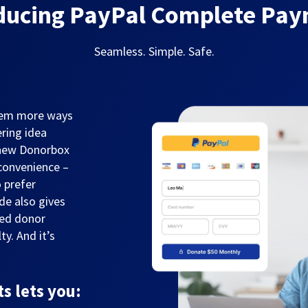
ducing PayPal Complete Pa
Seamless. Simple. Safe.
them more ways
ring idea
 new Donorbox
convenience –
 prefer
de also gives
sed donor
y. And it’s
 lets you: