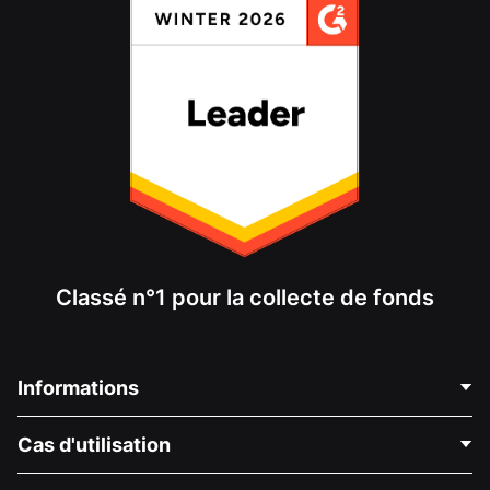
Classé n°1 pour la collecte de fonds
Informations
Contactez-nous
Cas d'utilisation
À propos de nous
Blog
Collecte de fonds politique