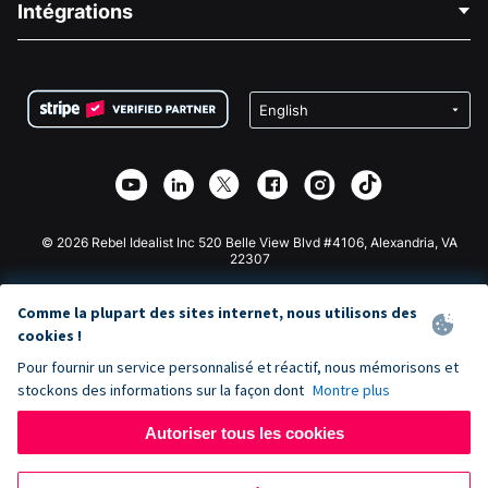
Intégrations
Carrières
Collecte de fonds médicale
FAQ
Collecte de fonds pour les associations
Plugin de don WordPress
Conditions
Collecte de fonds pour les écoles
Formulaire de don Squarespace
Confidentialité
Collecte de fonds caritative
Plugin de don Wix
Sécurité
Application de don Weebly
Partenariat d'affiliation
Application de don Webflow
Bibliothèque
Don Joomla
API Doc + Zapier
© 2026 Rebel Idealist Inc 520 Belle View Blvd #4106, Alexandria, VA
22307
Comme la plupart des sites internet, nous utilisons des
cookies !
Pour fournir un service personnalisé et réactif, nous mémorisons et
stockons des informations sur la façon dont
Montre plus
Autoriser tous les cookies