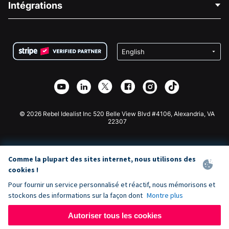
Intégrations
Carrières
Collecte de fonds médicale
FAQ
Collecte de fonds pour les associations
Plugin de don WordPress
Conditions
Collecte de fonds pour les écoles
Formulaire de don Squarespace
Confidentialité
Collecte de fonds caritative
Plugin de don Wix
Sécurité
Application de don Weebly
Partenariat d'affiliation
Application de don Webflow
Bibliothèque
Don Joomla
API Doc + Zapier
© 2026 Rebel Idealist Inc 520 Belle View Blvd #4106, Alexandria, VA
22307
Comme la plupart des sites internet, nous utilisons des
cookies !
Pour fournir un service personnalisé et réactif, nous mémorisons et
stockons des informations sur la façon dont
Montre plus
Autoriser tous les cookies