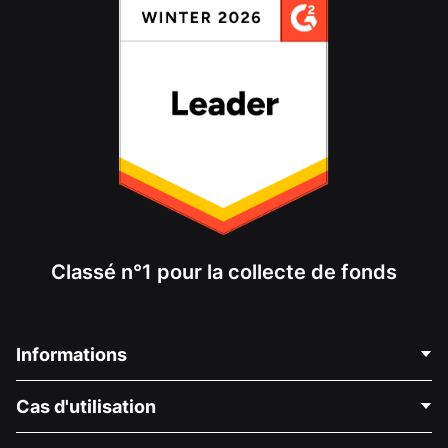
Classé n°1 pour la collecte de fonds
Informations
Contactez-nous
Cas d'utilisation
À propos de nous
Blog
Collecte de fonds politique