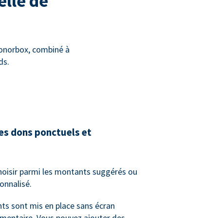
elle de
Donorbox, combiné à
ds.
les dons ponctuels et
hoisir parmi les montants suggérés ou
onnalisé.
ts sont mis en place sans écran
mentaire. Vous pouvez ajouter des