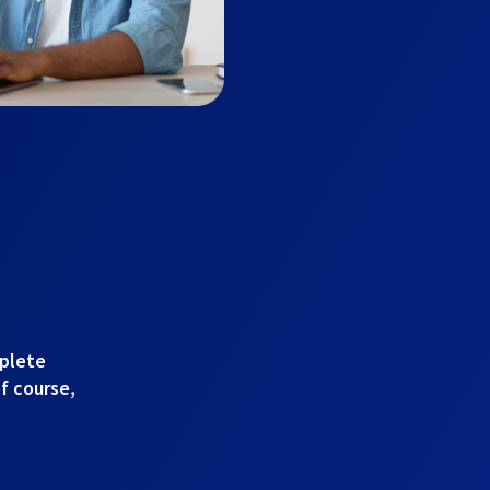
mplete
of course,