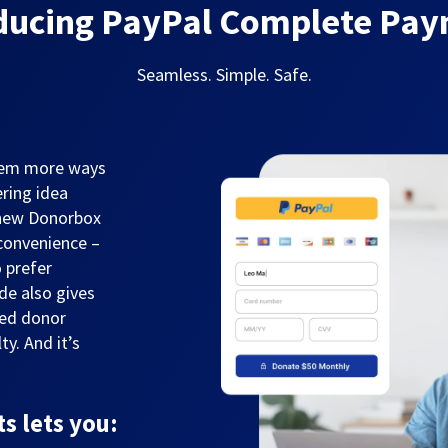
ducing PayPal Complete Pa
Seamless. Simple. Safe.
them more ways
ring idea
 new Donorbox
convenience –
 prefer
de also gives
sed donor
y. And it’s
 lets you: