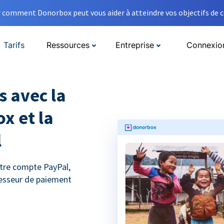
comment Donorbox peut vous aider à atteindre vos objectifs de co
Tarifs
Ressources
Entreprise
Connexio
s avec la
ox et la
l
tre compte PayPal,
cesseur de paiement