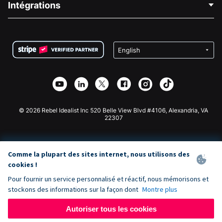
Intégrations
Carrières
Collecte de fonds médicale
FAQ
Collecte de fonds pour les associations
Plugin de don WordPress
Conditions
Collecte de fonds pour les écoles
Formulaire de don Squarespace
Confidentialité
Collecte de fonds caritative
Plugin de don Wix
Sécurité
Application de don Weebly
Partenariat d'affiliation
Application de don Webflow
Bibliothèque
Don Joomla
API Doc + Zapier
© 2026 Rebel Idealist Inc 520 Belle View Blvd #4106, Alexandria, VA
22307
Comme la plupart des sites internet, nous utilisons des
cookies !
Pour fournir un service personnalisé et réactif, nous mémorisons et
stockons des informations sur la façon dont
Montre plus
Autoriser tous les cookies