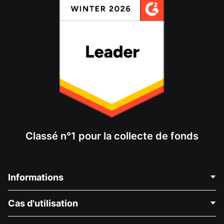
Classé n°1 pour la collecte de fonds
Informations
Contactez-nous
Cas d'utilisation
À propos de nous
Blog
Collecte de fonds politique