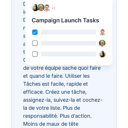
Des listes de tâches
interminables ? Réalisez-les avec
Donorbox Tasks. Vous pouvez
maintenant organiser, prioriser et
simplifier toutes vos tâches
administratives quotidiennes, le
tout au sein de l'écosystème
CRM, pour que chaque membre
de votre équipe sache quoi faire
et quand le faire. Utiliser les
Tâches est facile, rapide et
efficace. Créez une tâche,
assignez-la, suivez-la et cochez-
la de votre liste. Plus de
responsabilité. Plus d'action.
Moins de maux de tête