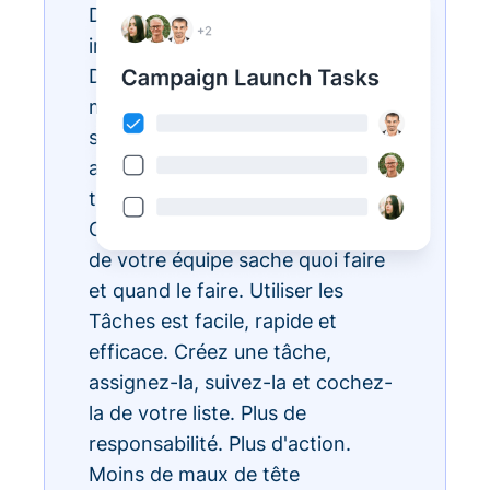
Des listes de tâches
interminables ? Réalisez-les avec
Donorbox Tasks. Vous pouvez
maintenant organiser, prioriser et
simplifier toutes vos tâches
administratives quotidiennes, le
tout au sein de l'écosystème
CRM, pour que chaque membre
de votre équipe sache quoi faire
et quand le faire. Utiliser les
Tâches est facile, rapide et
efficace. Créez une tâche,
assignez-la, suivez-la et cochez-
la de votre liste. Plus de
responsabilité. Plus d'action.
Moins de maux de tête