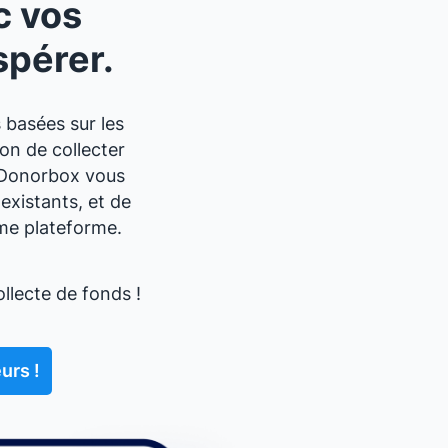
c vos
spérer.
 basées sur les
on de collecter
e Donorbox vous
existants, et de
ême plateforme.
llecte de fonds !
urs !