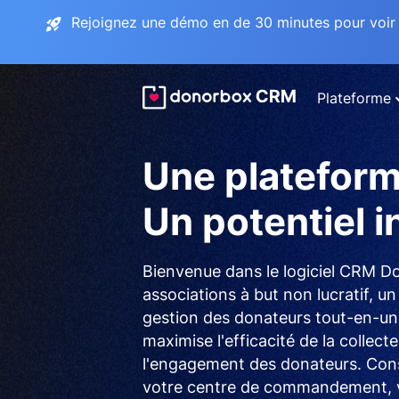
Rejoignez une démo en de 30 minutes pour voir 
Plateforme
Une plateform
Un potentiel in
Bienvenue dans le logiciel CRM D
associations à but non lucratif, u
gestion des donateurs tout-en-un, 
maximise l'efficacité de la collect
l'engagement des donateurs. Co
votre centre de commandement, v