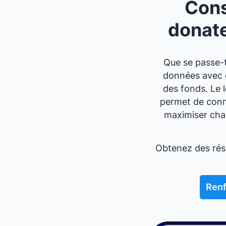
Cons
donat
Que se passe-t
données avec d
des fonds. Le 
permet de conne
maximiser chaq
Obtenez des résu
Renf