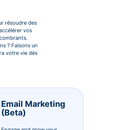
ur résoudre des
accélérer vos
encombrants.
ons ? Faisons un
a votre vie dès
Email Marketing
(Beta)
Engage and grow your