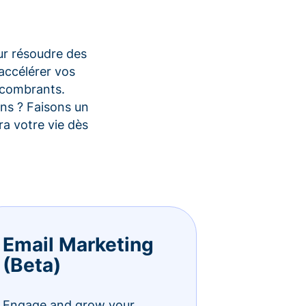
ur résoudre des
accélérer vos
encombrants.
ons ? Faisons un
a votre vie dès
Email Marketing
(Beta)
Engage and grow your