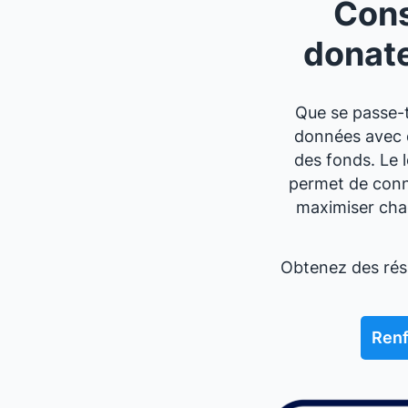
Cons
donat
Que se passe-t
données avec d
des fonds. Le 
permet de conne
maximiser chaq
Obtenez des résu
Renf