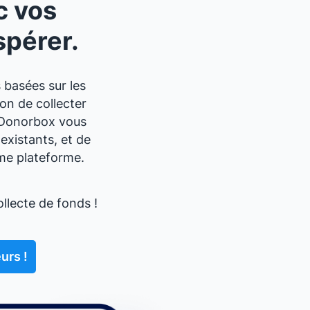
c vos
spérer.
 basées sur les
on de collecter
e Donorbox vous
existants, et de
ême plateforme.
llecte de fonds !
urs !