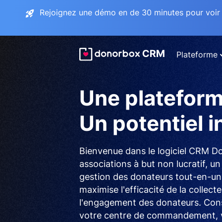
Rejoignez une démo en de 30 minutes pour voir 
Plateforme
Une plateform
Un potentiel in
Bienvenue dans le logiciel CRM D
associations à but non lucratif, u
gestion des donateurs tout-en-un, 
maximise l'efficacité de la collect
l'engagement des donateurs. Co
votre centre de commandement, v