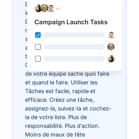
Des listes de tâches
interminables ? Réalisez-les avec
Donorbox Tasks. Vous pouvez
maintenant organiser, prioriser et
simplifier toutes vos tâches
administratives quotidiennes, le
tout au sein de l'écosystème
CRM, pour que chaque membre
de votre équipe sache quoi faire
et quand le faire. Utiliser les
Tâches est facile, rapide et
efficace. Créez une tâche,
assignez-la, suivez-la et cochez-
la de votre liste. Plus de
responsabilité. Plus d'action.
Moins de maux de tête