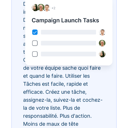
Des listes de tâches
interminables ? Réalisez-les avec
Donorbox Tasks. Vous pouvez
maintenant organiser, prioriser et
simplifier toutes vos tâches
administratives quotidiennes, le
tout au sein de l'écosystème
CRM, pour que chaque membre
de votre équipe sache quoi faire
et quand le faire. Utiliser les
Tâches est facile, rapide et
efficace. Créez une tâche,
assignez-la, suivez-la et cochez-
la de votre liste. Plus de
responsabilité. Plus d'action.
Moins de maux de tête