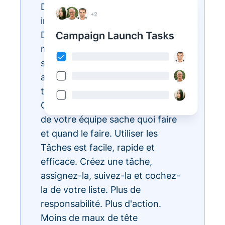
Des listes de tâches
interminables ? Réalisez-les avec
Donorbox Tasks. Vous pouvez
maintenant organiser, prioriser et
simplifier toutes vos tâches
administratives quotidiennes, le
tout au sein de l'écosystème
CRM, pour que chaque membre
de votre équipe sache quoi faire
et quand le faire. Utiliser les
Tâches est facile, rapide et
efficace. Créez une tâche,
assignez-la, suivez-la et cochez-
la de votre liste. Plus de
responsabilité. Plus d'action.
Moins de maux de tête