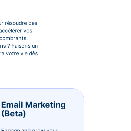
ur résoudre des
accélérer vos
encombrants.
ons ? Faisons un
a votre vie dès
Email Marketing
(Beta)
Engage and grow your