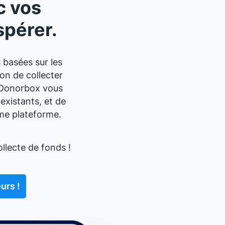
c vos
spérer.
 basées sur les
on de collecter
e Donorbox vous
existants, et de
ême plateforme.
llecte de fonds !
urs !