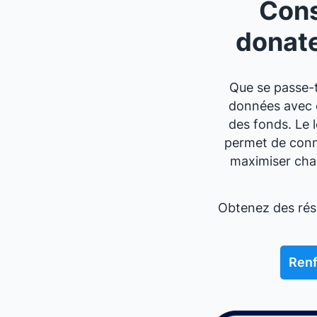
Cons
donat
Que se passe-t
données avec d
des fonds. Le 
permet de conne
maximiser chaq
Obtenez des résu
Renf