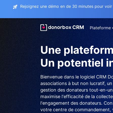
Rejoignez une démo en de 30 minutes pour voir 
Plateforme
Une plateform
Un potentiel in
Bienvenue dans le logiciel CRM D
associations à but non lucratif, u
gestion des donateurs tout-en-un, 
maximise l'efficacité de la collect
l'engagement des donateurs. Co
votre centre de commandement, v