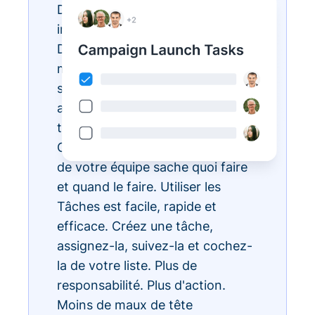
Des listes de tâches
interminables ? Réalisez-les avec
Donorbox Tasks. Vous pouvez
maintenant organiser, prioriser et
simplifier toutes vos tâches
administratives quotidiennes, le
tout au sein de l'écosystème
CRM, pour que chaque membre
de votre équipe sache quoi faire
et quand le faire. Utiliser les
Tâches est facile, rapide et
efficace. Créez une tâche,
assignez-la, suivez-la et cochez-
la de votre liste. Plus de
responsabilité. Plus d'action.
Moins de maux de tête