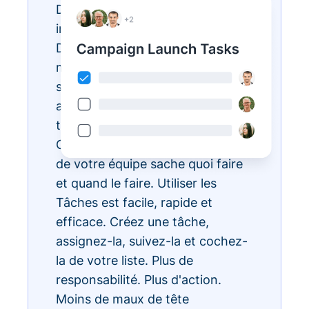
Des listes de tâches
interminables ? Réalisez-les avec
Donorbox Tasks. Vous pouvez
maintenant organiser, prioriser et
simplifier toutes vos tâches
administratives quotidiennes, le
tout au sein de l'écosystème
CRM, pour que chaque membre
de votre équipe sache quoi faire
et quand le faire. Utiliser les
Tâches est facile, rapide et
efficace. Créez une tâche,
assignez-la, suivez-la et cochez-
la de votre liste. Plus de
responsabilité. Plus d'action.
Moins de maux de tête