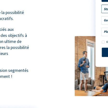
a possibilité
cratifs.
ciés aux
 des objectifs à
ion ultime de
s la possibilité
leurs
hésion segmentés
ement !