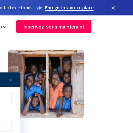
×
llecte de fonds !
Enregistrez votre place
n
Inscrivez-vous maintenant