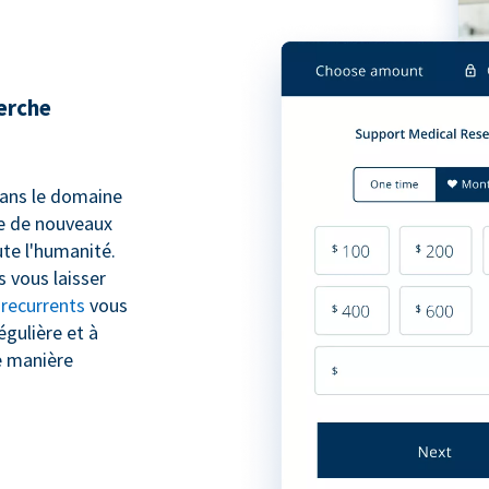
herche
 dans le domaine
pe de nouveaux
te l'humanité.
 vous laisser
 recurrents
vous
égulière et à
e manière