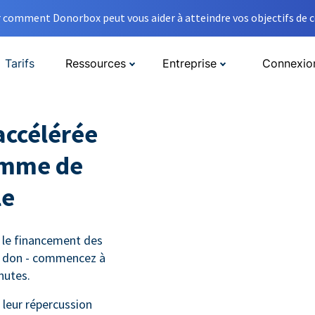
comment Donorbox peut vous aider à atteindre vos objectifs de co
Tarifs
Ressources
Entreprise
Connexio
accélérée
amme de
le
 le financement des
e don - commencez à
nutes.
leur répercussion