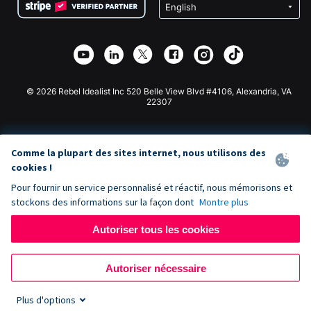
Confidentialité
Collecte de fonds caritative
Plugin de don Wix
Sécurité
Application de don Weebly
Partenariat d'affiliation
Application de don Webflow
Bibliothèque
Don Joomla
API Doc + Zapier
© 2026 Rebel Idealist Inc 520 Belle View Blvd #4106, Alexandria, VA
22307
Comme la plupart des sites internet, nous utilisons des
cookies !
Pour fournir un service personnalisé et réactif, nous mémorisons et
stockons des informations sur la façon dont
Montre plus
Autoriser tous les cookies
Autoriser nécessaire
Plus d'options