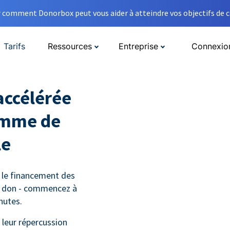
comment Donorbox peut vous aider à atteindre vos objectifs de co
Tarifs
Ressources
Entreprise
Connexio
accélérée
amme de
le
 le financement des
e don - commencez à
nutes.
leur répercussion