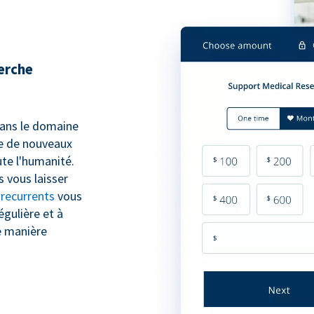
herche
 dans le domaine
pe de nouveaux
te l'humanité.
 vous laisser
 recurrents
vous
égulière et à
e manière