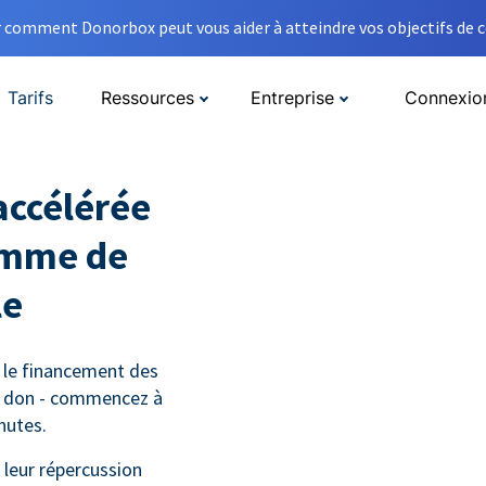
comment Donorbox peut vous aider à atteindre vos objectifs de co
Tarifs
Ressources
Entreprise
Connexio
accélérée
amme de
le
 le financement des
e don - commencez à
nutes.
leur répercussion