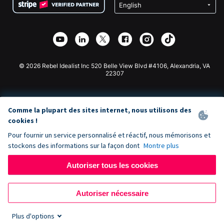
Confidentialité
Collecte de fonds caritative
Plugin de don Wix
Sécurité
Application de don Weebly
Partenariat d'affiliation
Application de don Webflow
Bibliothèque
Don Joomla
API Doc + Zapier
© 2026 Rebel Idealist Inc 520 Belle View Blvd #4106, Alexandria, VA
22307
Comme la plupart des sites internet, nous utilisons des
cookies !
Pour fournir un service personnalisé et réactif, nous mémorisons et
stockons des informations sur la façon dont
Montre plus
Autoriser tous les cookies
Autoriser nécessaire
Plus d'options